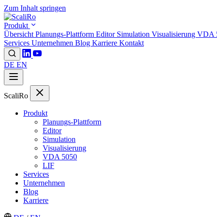
Zum Inhalt springen
Produkt
Übersicht
Planungs-Plattform
Editor
Simulation
Visualisierung
VDA 
Services
Unternehmen
Blog
Karriere
Kontakt
DE
EN
ScaliRo
Produkt
Planungs-Plattform
Editor
Simulation
Visualisierung
VDA 5050
LIF
Services
Unternehmen
Blog
Karriere