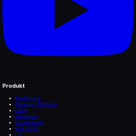
Produkt
FleetEngine
Planungs-Plattform
Editor
Simulation
Visualisierung
VDA 5050
LIF